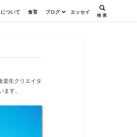
トについて
食育
ブログ
エッセイ
検 索
食楽生クリエイタ
ています。