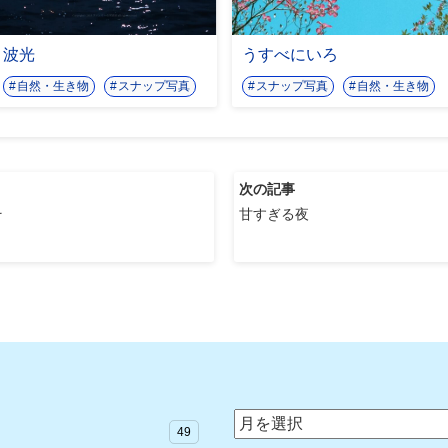
波光
うすべにいろ
自然・生き物
スナップ写真
スナップ写真
自然・生き物
次の記事
そ
甘すぎる夜
ア
49