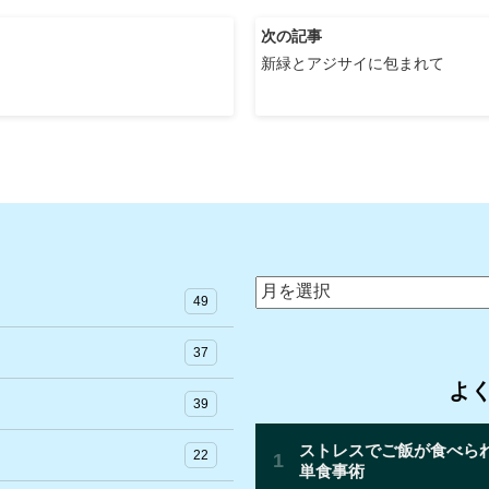
次の記事
新緑とアジサイに包まれて
ア
49
ー
カ
37
イ
よ
ブ
39
22