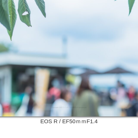
EOS R / EF50ｍｍF1.4