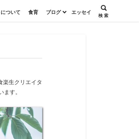
トについて
食育
ブログ
エッセイ
検 索
食楽生クリエイタ
ています。