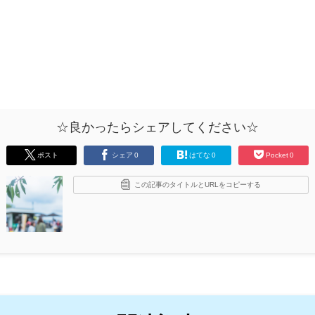
☆良かったらシェアしてください☆
ポスト
シェア
0
はてな
0
Pocket
0
この記事のタイトルとURLをコピーする