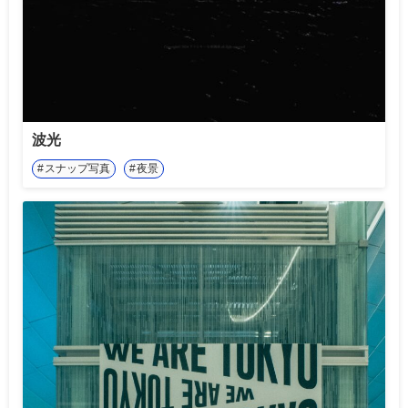
波光
スナップ写真
夜景