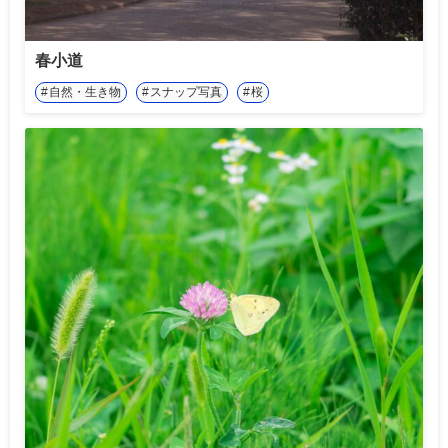
春小道
自然・生き物
スナップ写真
桜