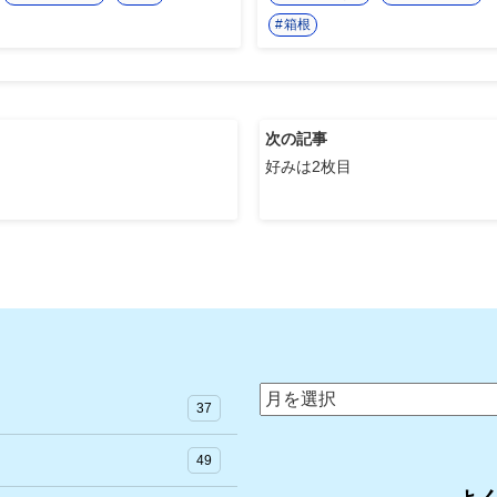
箱根
次の記事
好みは2枚目
ア
37
ー
カ
49
イ