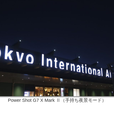
Power Shot G7 X Mark Ⅱ（手持ち夜景モード）