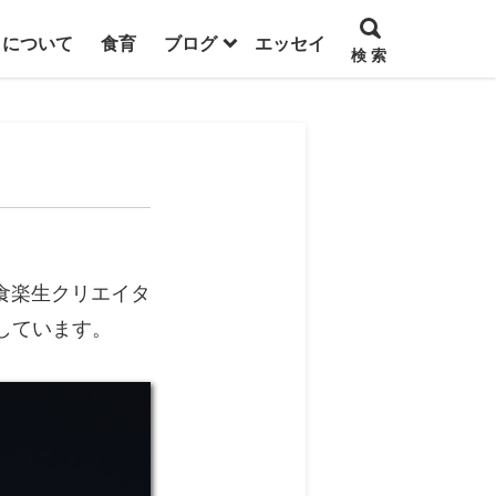
トについて
食育
ブログ
エッセイ
検 索
食楽生クリエイタ
介しています。