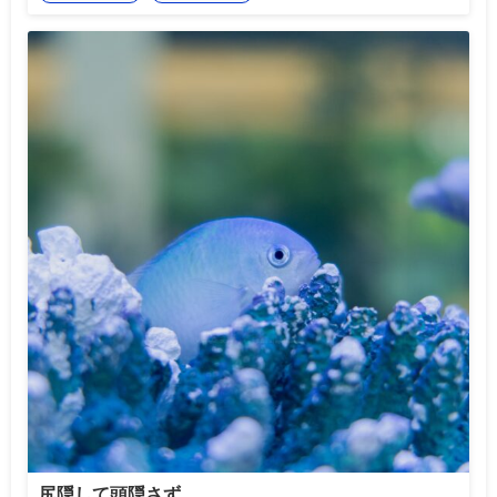
尻隠して頭隠さず