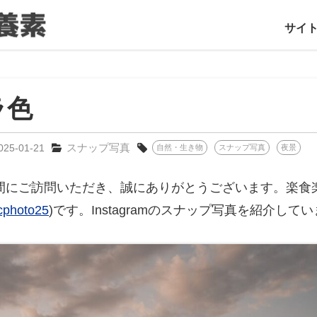
サイ
ラ色
スナップ写真
025-01-21
自然・生き物
スナップ写真
夜景
間にご訪問いただき、誠にありがとうございます。楽食
cphoto25
)です。Instagramのスナップ写真を紹介して