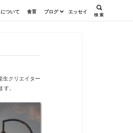
トについて
食育
ブログ
エッセイ
検 索
楽生クリエイター
います。