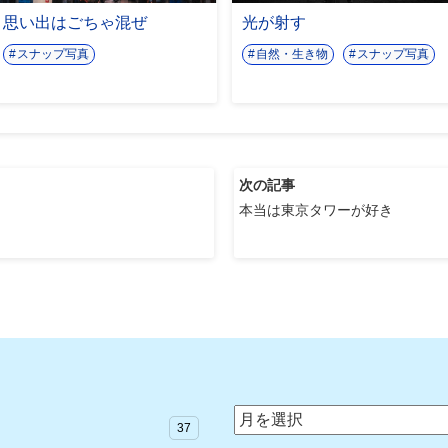
思い出はごちゃ混ぜ
光が射す
スナップ写真
自然・生き物
スナップ写真
次の記事
本当は東京タワーが好き
ア
37
ー