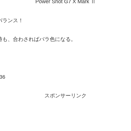
Power Shot G7 X Mark Ⅱ
バランス！
時も、合わさればバラ色になる。
36
スポンサーリンク