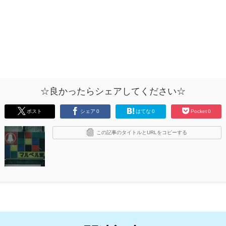
☆良かったらシェアしてください☆
ポスト
シェア
0
はてな
0
Pocket
0
この記事のタイトルとURLをコピーする