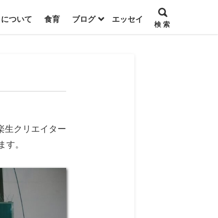
トについて
食育
ブログ
エッセイ
検 索
楽生クリエイター
います。