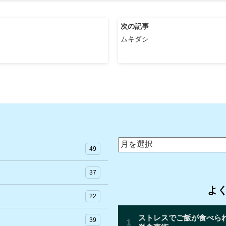
次の記事
ムキダシ
ア
49
ー
カ
37
イ
よ
ブ
22
39