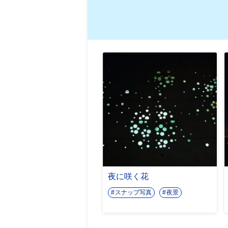
夜に咲く花
スナップ写真
夜景