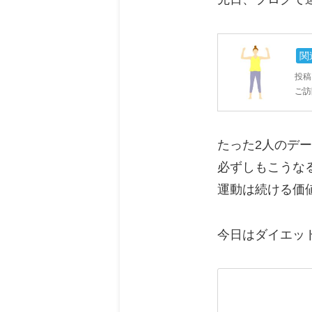
関
投稿日
ご訪
たった2人のデ
必ずしもこうな
運動は続ける価
今日はダイエッ