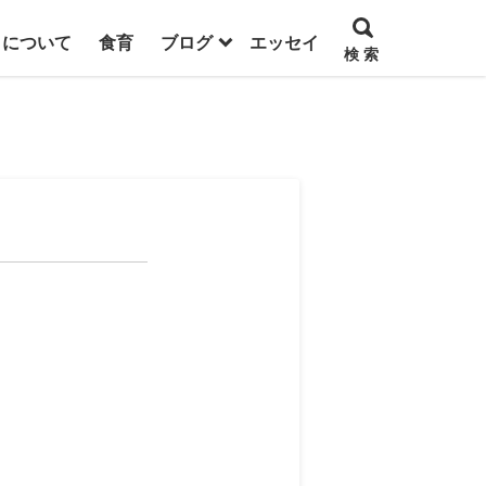
トについて
食育
ブログ
エッセイ
検 索