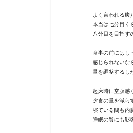
よく言われる腹
本当は七分目く
八分目を目指す
食事の前にはし
感じられないな
量を調整するし
起床時に空腹感
夕食の量を減ら
寝ている間も内
睡眠の質にも影