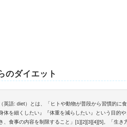
からのダイエット
（英語: diet）とは、「ヒトや動物が普段から習慣的に
身体を細くしたい』『体重を減らしたい』という目的や
、食事の内容を制限すること」[1][2][3][4][5]。「生