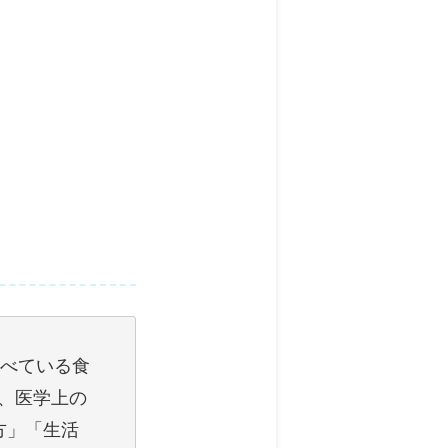
食べている食
、医学上の
き方」「生活