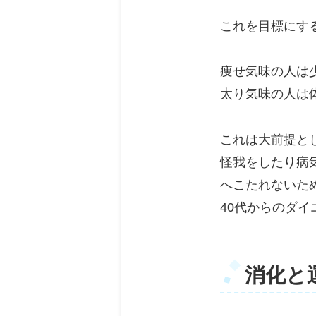
これを目標にす
痩せ気味の人は少
太り気味の人は体
これは大前提と
怪我をしたり病
へこたれないた
40代からのダ
消化と