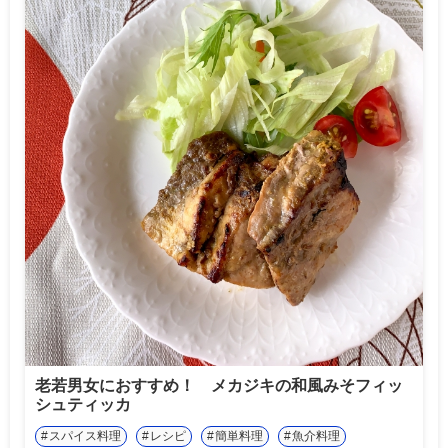
老若男女におすすめ！ メカジキの和風みそフィッ
シュティッカ
スパイス料理
レシピ
簡単料理
魚介料理