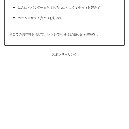
にんにくパウダーまたはおろしにんにく：少々（お好みで）
ガラムマサラ：少々（お好みで）
※全ての調味料を混ぜて、レンジで40秒ほど温める（600W）。
スポンサーリンク