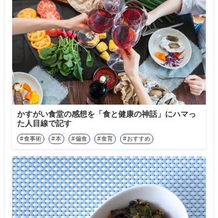
かすがい食堂の感想を「食と健康の神話」にハマっ
た人目線で記す
食事術
本
偏食
食育
おすすめ