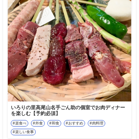
いろりの里高尾山名手ごん助の個室でお肉ディナー
を楽しむ【予約必須】
楽食べ
外食
和食
おすすめ
肉料理
楽しい食事