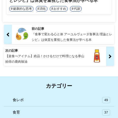
とレシピ』は体質を重視した食事法が学べる本
健康的な思考
消化
おすすめ
代謝
前の記事
『食事で変わる心と体 アーユルヴェーダ食事法 理論とレ
シピ』は体質を重視した食事法が学べる本
次の記事
【楽食べアイテム】絶品！かけるだけで料理になる寒山
拾得の鹿肉辣油
カテゴリー
食レポ
49
食育
37