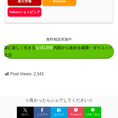
楽天市場
Amazon
Yahooショッピング
無料相談実施中
楽に楽しく生きる
公式LINE
内面から改める健康・ダイエット
生活
Post Views:
2,541
☆良かったらシェアしてください☆
ポスト
シェア
0
はてな
0
Pocket
0
LINEで送る