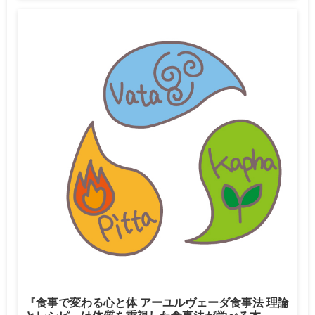
『食事で変わる心と体 アーユルヴェーダ食事法 理論